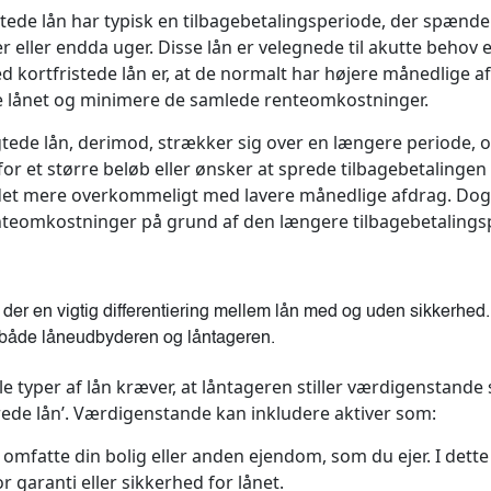
tede lån har typisk en tilbagebetalingsperiode, der spænder
eller endda uger. Disse lån er velegnede til akutte behov el
ed kortfristede lån er, at de normalt har højere månedlige af
le lånet og minimere de samlede renteomkostninger.
ede lån, derimod, strækker sig over en længere periode, oft
 for et større beløb eller ønsker at sprede tilbagebetalinge
 det mere overkommeligt med lavere månedlige afdrag. Dog 
nteomkostninger på grund af den længere tilbagebetalings
der en vigtig differentiering mellem lån med og uden sikkerhed.
or både låneudbyderen og låntageren.
e typer af lån kræver, at låntageren stiller værdigenstande
rede lån’.
Værdigenstande kan inkludere aktiver som:
omfatte din bolig eller anden ejendom, som du ejer. I dette
garanti eller sikkerhed for lånet.