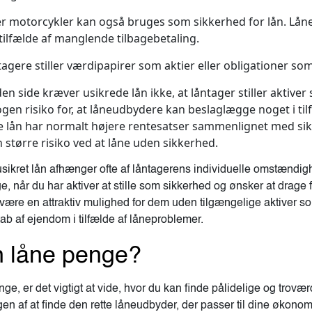
ler motorcykler kan også bruges som sikkerhed for lån. Låne
tilfælde af manglende tilbagebetaling.
agere stiller værdipapirer som aktier eller obligationer som
n side kræver usikrede lån ikke, at låntager stiller aktive
nogen risiko for, at låneudbydere kan beslaglægge noget i t
de lån har normalt højere rentesatser sammenlignet med sik
større risiko ved at låne uden sikkerhed.
 usikret lån afhænger ofte af låntagerens individuelle omstændi
, når du har aktiver at stille som sikkerhed og ønsker at drage f
være en attraktiv mulighed for dem uden tilgængelige aktiver so
tab af ejendom i tilfælde af låneproblemer.
 låne penge?
nge, er det vigtigt at vide, hvor du kan finde pålidelige og tro
gen af at finde den rette låneudbyder, der passer til dine økon