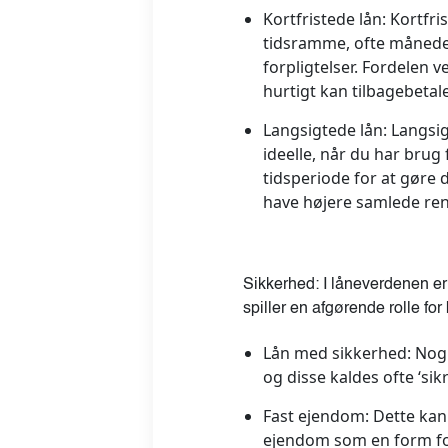
Kortfristede lån:
Kortfris
tidsramme, ofte måneder 
forpligtelser. Fordelen v
hurtigt kan tilbagebeta
Langsigtede lån:
Langsigt
ideelle, når du har brug
tidsperiode for at gøre
have højere samlede re
Sikkerhed:
I låneverdenen er 
spiller en afgørende rolle f
Lån med sikkerhed:
Nogl
og disse kaldes ofte ‘sik
Fast ejendom:
Dette kan 
ejendom som en form for 