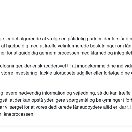
e, er det afgørende at vælge en pålidelig partner, der forstår d
 at hjælpe dig med at træffe velinformerede beslutninger om lån. 
r her for at guide dig gennem processen med klarhed og integritet
låneløsninger, der er skræddersyet til at imødekomme dine indivi
 større investering, tackle uforudsete udgifter eller forfølge dine
og levere nødvendig information og vejledning, så du kan træffe
også, at der kan opstå yderligere spørgsmål og bekymringer i fo
r vi sørget for at vores dedikerede låneudbydere altid er klar til 
m låneprocessen.