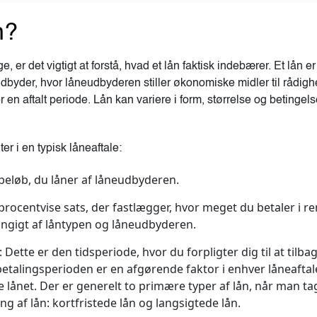
n?
, er det vigtigt at forstå, hvad et lån faktisk indebærer. Et lån
byder, hvor låneudbyderen stiller økonomiske midler til rådighed,
r en aftalt periode. Lån kan variere i form, størrelse og betingel
er i en typisk låneaftale:
beløb, du låner af låneudbyderen.
rocentvise sats, der fastlægger, hvor meget du betaler i ren
ngigt af låntypen og låneudbyderen.
:
Dette er den tidsperiode, hvor du forpligter dig til at tilbag
talingsperioden er en afgørende faktor i enhver låneaftale
e lånet.
Der er generelt to primære typer af lån, når man t
g af lån: kortfristede lån og langsigtede lån.