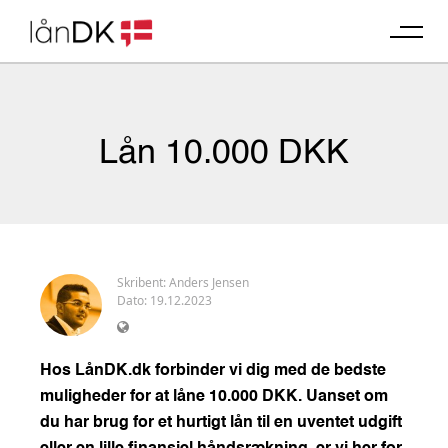
Skip
to
content
Lån 10.000 DKK
Skribent:
Anders Jensen
Dato: 19.12.2023
Hos LånDK.dk forbinder vi dig med de bedste
muligheder for at låne 10.000 DKK. Uanset om
du har brug for et hurtigt lån til en uventet udgift