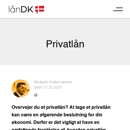
Skip
to
content
Privatlån
Skribent:
Anders Jensen
Dato: 11.12.2023
Overvejer du et privatlån? At tage et privatlån
kan være en afgørende beslutning for din
økonomi. Derfor er det vigtigt at have en