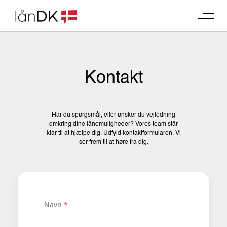
Skip
to
content
Kontakt
Har du spørgsmål, eller ønsker du vejledning
omkring dine lånemuligheder? Vores team står
klar til at hjælpe dig. Udfyld kontaktformularen. Vi
ser frem til at høre fra dig.
*
Navn
*
N
a
v