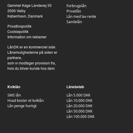
Forbrugslån
Gammel Køge Landevej 55
Privatlån
2500 Valby
Lån med lav rente
København, Danmark
Samlelån
Privatlivspolitik
Cookiepolitik
Information om reklamer
LånDK er en kommerciel side.
Lånemulighederne på siden er
partnere,
som vi modtager provision fra,
hvis du bliver kunde hos dem
Kviklån
Lånebeløb
SMS lån
Lån 5.000 DKK
Hvad koster et kviklån
Lån 10.000 DKK
Lån penge hurtigt
Lån 20.000 DKK
Lån 50.000 DKK
Lån 100.000 DKK