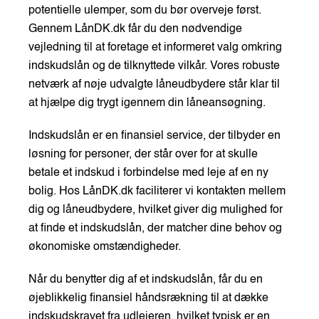
potentielle ulemper, som du bør overveje først.
Gennem LånDK.dk får du den nødvendige
vejledning til at foretage et informeret valg omkring
indskudslån og de tilknyttede vilkår. Vores robuste
netværk af nøje udvalgte låneudbydere står klar til
at hjælpe dig trygt igennem din låneansøgning.
Indskudslån er en finansiel service, der tilbyder en
løsning for personer, der står over for at skulle
betale et indskud i forbindelse med leje af en ny
bolig. Hos LånDK.dk faciliterer vi kontakten mellem
dig og låneudbydere, hvilket giver dig mulighed for
at finde et indskudslån, der matcher dine behov og
økonomiske omstændigheder.
Når du benytter dig af et indskudslån, får du en
øjeblikkelig finansiel håndsrækning til at dække
indskudskravet fra udlejeren, hvilket typisk er en