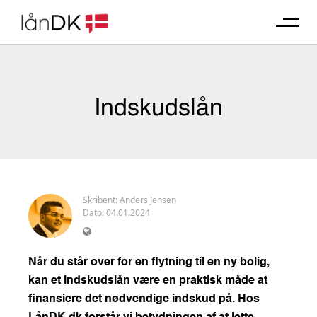
Skip
to
content
Indskudslån
Skribent:
Anders Jensen
Dato: 04.01.2024
Når du står over for en flytning til en ny bolig,
kan et indskudslån være en praktisk måde at
finansiere det nødvendige indskud på. Hos