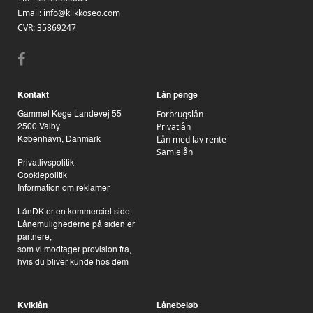
Email:
info@klikkoseo.com
CVR: 35869247
Kontakt
Lån penge
Forbrugslån
Gammel Køge Landevej 55
Privatlån
2500 Valby
Lån med lav rente
København, Danmark
Samlelån
Privatlivspolitik
Cookiepolitik
Information om reklamer
LånDK er en kommerciel side.
Lånemulighederne på siden er
partnere,
som vi modtager provision fra,
hvis du bliver kunde hos dem
Kviklån
Lånebeløb