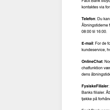
Facit Bank tilb
kontaktes via for
Telefon
: Du kan
Åbningstiderne f
08:00 til 16:00.
E-mail
: For de f
kundeservice, hv
Online
Chat
: No
chatfunktion vær
dens åbningstide
Fysiske
Filialer
:
Banks filialer. Å
tjekke på forhån