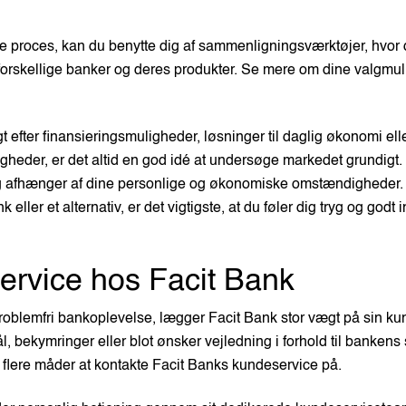
nne proces, kan du benytte dig af sammenligningsværktøjer, hvo
 forskellige banker og deres produkter. Se mere om dine valgmu
gt efter finansieringsmuligheder, løsninger til daglig økonomi el
gheder, er det altid en god idé at undersøge markedet grundigt.
dig afhænger af dine personlige og økonomiske omstændigheder
 eller et alternativ, er det vigtigste, at du føler dig tryg og godt 
rvice hos Facit Bank
problemfri bankoplevelse, lægger Facit Bank stor vægt på sin ku
, bekymringer eller blot ønsker vejledning i forhold til bankens
r flere måder at kontakte Facit Banks kundeservice på.