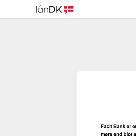
Skip
to
content
Facit Bank er e
mere end blot e