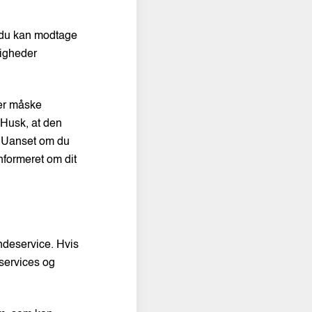
r du kan modtage
ligheder
ler måske
 Husk, at den
. Uanset om du
informeret om dit
ndeservice. Hvis
 services og