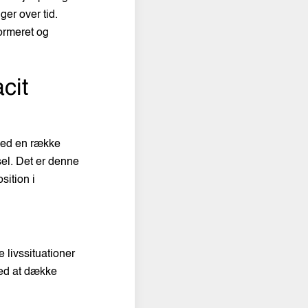
er over tid.
formeret og
cit
 med en række
sel. Det er denne
sition i
 livssituationer
med at dække