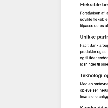
Fleksible be
Forståelsen af, a
udvikle fleksibl
tilpasse deres a
Unikke part
Facit Bank arbej
produkter og ser
og til tider end
løsninger til sin
Teknologi og
Med en omfavnels
oplevelser, her
finansielle anli