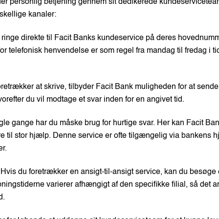
yder personlig betjening gennem sit dedikerede kundeservicete
skellige kanaler:
 ringe direkte til Facit Banks kundeservice på deres hovednumm
or telefonisk henvendelse er som regel fra mandag til fredag i t
oretrækker at skrive, tilbyder Facit Bank muligheden for at sende 
orefter du vil modtage et svar inden for en angivet tid.
gle gange har du måske brug for hurtige svar. Her kan Facit Ba
e til stor hjælp. Denne service er ofte tilgængelig via bankens 
r.
 Hvis du foretrækker en ansigt-til-ansigt service, kan du besøge 
bningstiderne varierer afhængigt af den specifikke filial, så det 
d.