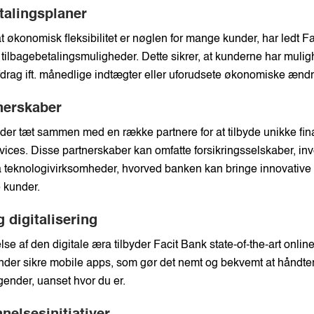
talingsplaner
t økonomisk fleksibilitet er nøglen for mange kunder, har ledt Fac
e tilbagebetalingsmuligheder. Dette sikrer, at kunderne har mulig
fdrag ift. månedlige indtægter eller uforudsete økonomiske ændr
nerskaber
der tæt sammen med en række partnere for at tilbyde unikke fin
vices. Disse partnerskaber kan omfatte forsikringsselskaber, in
da teknologivirksomheder, hvorved banken kan bringe innovative 
e kunder.
 digitalisering
e af den digitale æra tilbyder Facit Bank state-of-the-art onlin
under sikre mobile apps, som gør det nemt og bekvemt at håndte
ggender, uanset hvor du er.