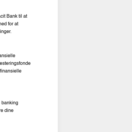
it Bank til at
hed for at
inger.
ansielle
vesteringsfonde
finansielle
e banking
re dine