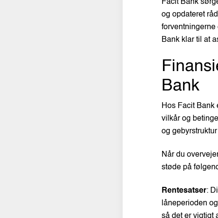
Facit Bank sørge
og opdateret råd
forventningerne 
Bank klar til at
Finansi
Bank
Hos Facit Bank e
vilkår og betinge
og gebyrstruktur
Når du overvejer
støde på følgend
Rentesatser
: D
låneperioden og 
så det er vigtigt