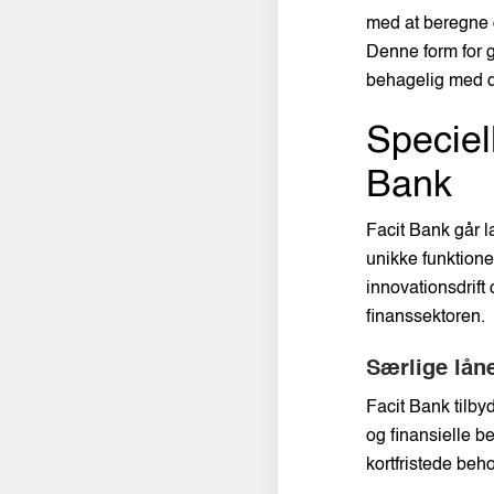
med at beregne 
Denne form for g
behagelig med de
Speciel
Bank
Facit Bank går l
unikke funktione
innovationsdrift
finanssektoren.
Særlige lån
Facit Bank tilby
og finansielle b
kortfristede behov