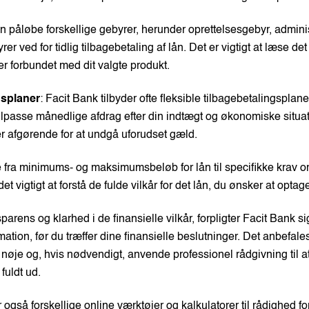
an påløbe forskellige gebyrer, herunder oprettelsesgebyr, admini
er ved for tidlig tilbagebetaling af lån. Det er vigtigt at læse det 
rer forbundet med dit valgte produkt.
gsplaner
: Facit Bank tilbyder ofte fleksible tilbagebetalingsplane
tilpasse månedlige afdrag efter din indtægt og økonomiske situat
er afgørende for at undgå uforudset gæld.
e fra minimums- og maksimumsbeløb for lån til specifikke krav 
det vigtigt at forstå de fulde vilkår for det lån, du ønsker at optag
sparens og klarhed i de finansielle vilkår, forpligter Facit Bank sig 
ation, før du træffer dine finansielle beslutninger. Det anbefa
nøje og, hvis nødvendigt, anvende professionel rådgivning til at
 fuldt ud.
r også forskellige online værktøjer og kalkulatorer til rådighed fo