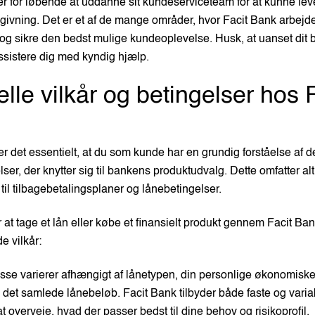
r for løbende at uddanne sit kundeserviceteam for at kunne leve
givning. Det er et af de mange områder, hvor Facit Bank arbejde
og sikre den bedst mulige kundeoplevelse. Husk, at uanset dit b
 assistere dig med kyndig hjælp.
elle vilkår og betingelser hos 
r det essentielt, at du som kunde har en grundig forståelse af de
lser, der knytter sig til bankens produktudvalg. Dette omfatter alt
 til tilbagebetalingsplaner og lånebetingelser.
 at tage et lån eller købe et finansielt produkt gennem Facit Bank
e vilkår:
isse varierer afhængigt af lånetypen, din personlige økonomiske 
det samlede lånebeløb. Facit Bank tilbyder både faste og variab
 at overveje, hvad der passer bedst til dine behov og risikoprofil.