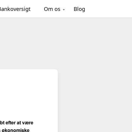
Bankoversigt
Om os
Blog
bt efter at være
ers økonomiske