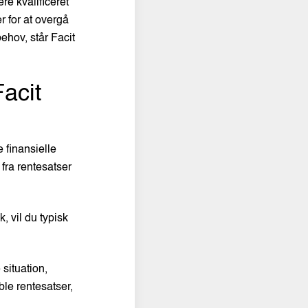
re kvalificeret
r for at overgå
ehov, står Facit
Facit
 finansielle
 fra rentesatser
, vil du typisk
situation,
le rentesatser,