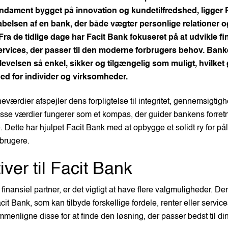
undament bygget på innovation og kundetilfredshed, ligger 
abelsen af en bank, der både vægter personlige relationer og
 Fra de tidlige dage har Facit Bank fokuseret på at udvikle fi
ervices, der passer til den moderne forbrugers behov. Bank
evelsen så enkel, sikker og tilgængelig som muligt, hvilket g
hed for individer og virksomheder.
eværdier afspejler dens forpligtelse til integritet, gennemsigtig
sse værdier fungerer som et kompas, der guider bankens forretn
 Dette har hjulpet Facit Bank med at opbygge et solidt ry for på
 brugere.
iver til Facit Bank
inansiel partner, er det vigtigt at have flere valgmuligheder. Der 
Facit Bank, som kan tilbyde forskellige fordele, renter eller service
menligne disse for at finde den løsning, der passer bedst til din