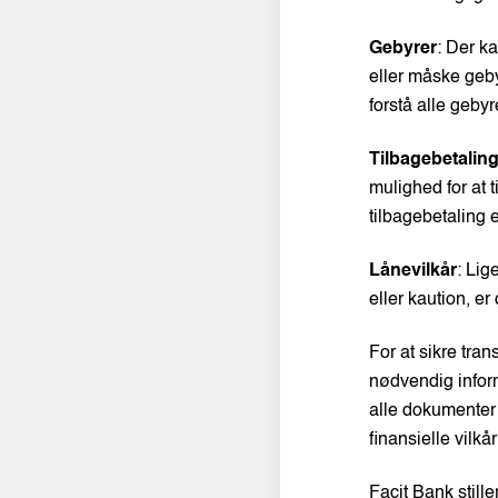
Gebyrer
: Der k
eller måske gebyr
forstå alle geby
Tilbagebetalin
mulighed for at 
tilbagebetaling 
Lånevilkår
: Lig
eller kaution, er 
For at sikre tran
nødvendig inform
alle dokumenter 
finansielle vilkår
Facit Bank stille