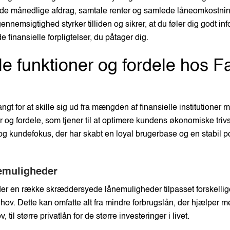
de månedlige afdrag, samtale renter og samlede låneomkostning
ennemsigtighed styrker tilliden og sikrer, at du føler dig godt in
 finansielle forpligtelser, du påtager dig.
le funktioner og fordele hos Fa
angt for at skille sig ud fra mængden af finansielle institutioner
r og fordele, som tjener til at optimere kundens økonomiske triv
 og kundefokus, der har skabt en loyal brugerbase og en stabil po
emuligheder
der en række skræddersyede lånemuligheder tilpasset forskellige
ehov. Dette kan omfatte alt fra mindre forbrugslån, der hjælper 
, til større privatlån for de større investeringer i livet.