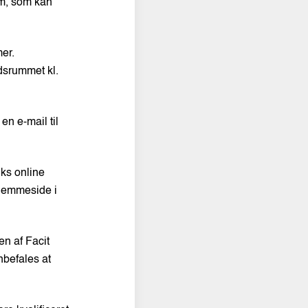
am, som kan
er.
idsrummet kl.
en e-mail til
nks online
hjemmeside i
en af Facit
anbefales at