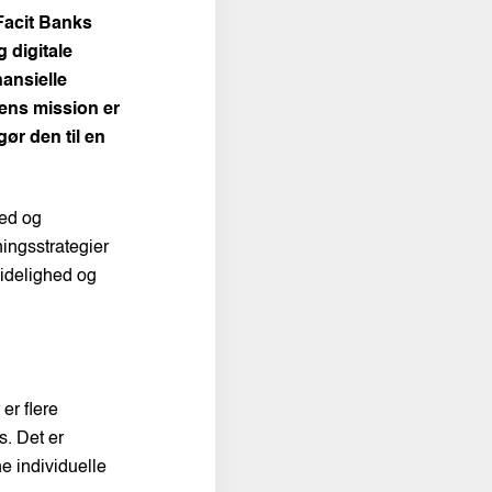
Facit Banks
 digitale
nansielle
ens mission er
ør den til en
hed og
ingsstrategier
lidelighed og
er flere
s. Det er
e individuelle