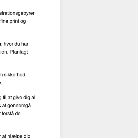
strationsgebyrer
fine print og
r, hvor du har
ion. Planlagt
om sikkerhed
e.
til at give dig al
les at gennemgå
 forstå de
r at hjælpe dig