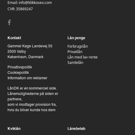
Email:
info@klikkoseo.com
CVR: 35869247
Kontakt
Lån penge
Forbrugslån
Gammel Køge Landevej 55
Privatlån
2500 Valby
Lån med lav rente
København, Danmark
Samlelån
Privatlivspolitik
Cookiepolitik
Information om reklamer
LånDK er en kommerciel side.
Lånemulighederne på siden er
partnere,
som vi modtager provision fra,
hvis du bliver kunde hos dem
Kviklån
Lånebeløb