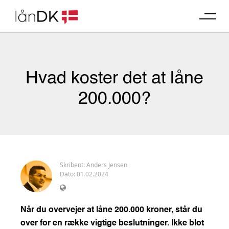
Skip
to
content
Hvad koster det at låne
200.000?
Skribent:
Anders Jensen
Dato: 01.02.2024
Når du overvejer at låne 200.000 kroner, står du
over for en række vigtige beslutninger. Ikke blot