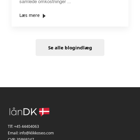
samlede omkostninger ...
Læs mere
Se alle blogindlæg
Tlf:
+45 44404063
Email:
info@klikkoseo.com
CVR: 35869247