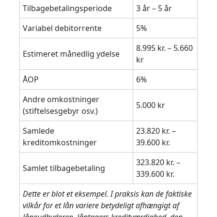
Tilbagebetalingsperiode
3 år – 5 år
Variabel debitorrente
5%
8.995 kr. – 5.660
Estimeret månedlig ydelse
kr
ÅOP
6%
Andre omkostninger
5.000 kr
(stiftelsesgebyr osv.)
Samlede
23.820 kr. –
kreditomkostninger
39.600 kr.
323.820 kr. –
Samlet tilbagebetaling
339.600 kr.
Dette er blot et eksempel. I praksis kan de faktiske
vilkår for et lån variere betydeligt afhængigt af
låneudbyderen, låntagers kreditværdighed, den