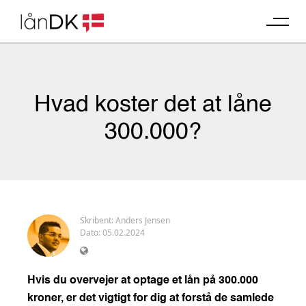
Skip
to
content
Hvad koster det at låne
300.000?
Skribent:
Anders Jensen
Dato: 05.02.2024
Hvis du overvejer at optage et lån på 300.000
kroner, er det vigtigt for dig at forstå de samlede