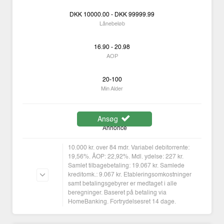
DKK
10000.00 -
DKK
99999.99
Lånebeløb
16.90 - 20.98
AOP
20-100
Min Alder
Ansøg
Annonce
10.000 kr. over 84 mdr. Variabel debitorrente:
19,56%. ÅOP: 22,92%. Mdl. ydelse: 227 kr.
Samlet tilbagebetaling: 19.067 kr. Samlede
kreditomk.: 9.067 kr. Etableringsomkostninger
samt betalingsgebyrer er medtaget i alle
beregninger. Baseret på betaling via
HomeBanking. Fortrydelsesret 14 dage.