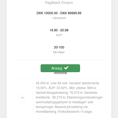
PayMark Finans
DKK
10000.00 -
DKK
99999.99
Lånebeløb
16.90 - 20.98
AOP
20-100
Min Alder
Ansøg
Annonce
40.000 kr. over 84 mdr. Variabel debitorrente:
19,56%. ÅOP: 22,92%. Mdl. ydelse: 908 kr.
Samlet tilbagebetaling: 76.270 kr. Samlede
kreditomk.: 36.270 kr. Etableringsomkostninger
samt betalingsgebyrer er medtaget i alle
beregninger. Baseret på betaling via
HomeBanking. Fortrydelsesret 14 dage.