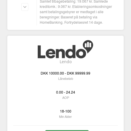
Samlet tilbagebetaling: 19.067 kr. Samlede
kreditomk.: 9.067 kr. Etableringsomkostninger
samt betalingsgebyrer er medtaget i alle
beregninger. Baseret på betaling via
HomeBanking. Fortrydelsesret 14 dage.
Lendo
DKK
10000.00 -
DKK
99999.99
Lånebeløb
0.00 - 24.24
AOP
18-100
Min Alder