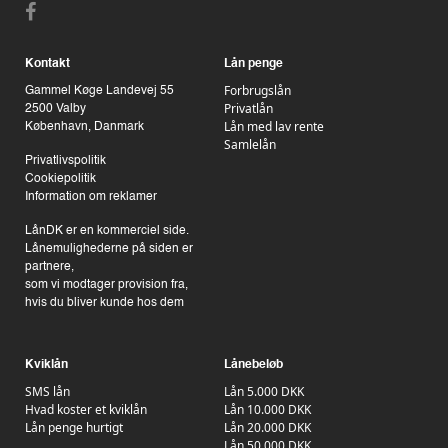
Kontakt
Lån penge
Forbrugslån
Gammel Køge Landevej 55
Privatlån
2500 Valby
Lån med lav rente
København, Danmark
Samlelån
Privatlivspolitik
Cookiepolitik
Information om reklamer
LånDK er en kommerciel side.
Lånemulighederne på siden er
partnere,
som vi modtager provision fra,
hvis du bliver kunde hos dem
Kviklån
Lånebeløb
SMS lån
Lån 5.000 DKK
Hvad koster et kviklån
Lån 10.000 DKK
Lån penge hurtigt
Lån 20.000 DKK
Lån 50.000 DKK