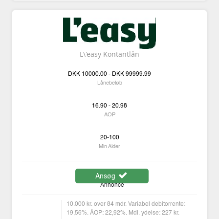
L\'easy Kontantlån
DKK
10000.00 -
DKK
99999.99
Lånebeløb
16.90 - 20.98
AOP
20-100
Min Alder
Ansøg
Annonce
10.000 kr. over 84 mdr. Variabel debitorrente:
19,56%. ÅOP: 22,92%. Mdl. ydelse: 227 kr.