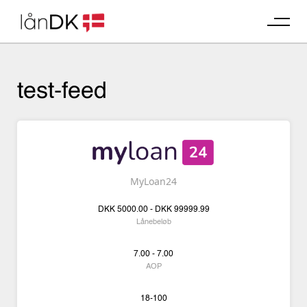
Skip
to
content
test-feed
MyLoan24
DKK
5000.00 -
DKK
99999.99
Lånebeløb
7.00 - 7.00
AOP
18-100