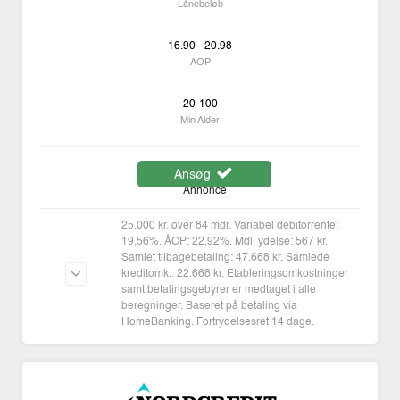
Lånebeløb
16.90 - 20.98
AOP
20-100
Min Alder
Ansøg
Annonce
25.000 kr. over 84 mdr. Variabel debitorrente:
19,56%. ÅOP: 22,92%. Mdl. ydelse: 567 kr.
Samlet tilbagebetaling: 47.668 kr. Samlede
kreditomk.: 22.668 kr. Etableringsomkostninger
samt betalingsgebyrer er medtaget i alle
beregninger. Baseret på betaling via
HomeBanking. Fortrydelsesret 14 dage.