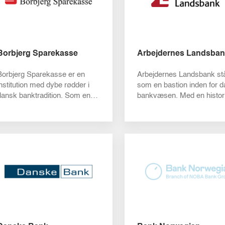
Borbjerg Sparekasse
Arbejdernes Landsba
Borbjerg Sparekasse er en
Arbejdernes Landsbank st
institution med dybe rødder i
som en bastion inden for 
dansk banktradition. Som en
bankvæsen. Med en histori
etableret finansiel aktør har
der går mere end et
denn...
århundrede...