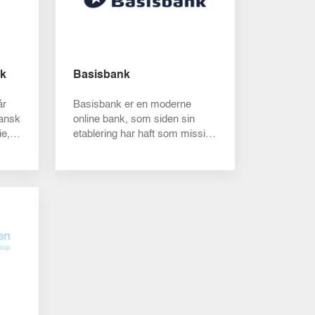
nk
Basisbank
år
Basisbank er en moderne
dansk
online bank, som siden sin
e,
etablering har haft som mission
at gøre bankforretninger
nemmere og ...