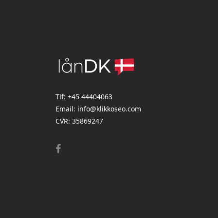
Tlf:
+45 44404063
Email:
info@klikkoseo.com
CVR: 35869247