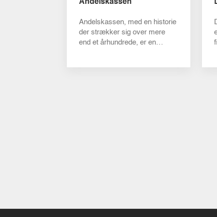
Andelskassen
Andelskassen, med en historie
der strækker sig over mere
e
end et århundrede, er en
synonym for lokalt baseret,
kundeori...