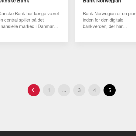
Danske Bank
Bank Norwegian
Danske Bank har længe været
Bank Norwegian er en pion
n central spiller på det
inden for den digitale
finansielle marked i Danmark.
bankverden, der har
Med en stolt tradition der
revolutioneret traditionelle
stræk...
bankydelser med en m...
1
…
3
4
5