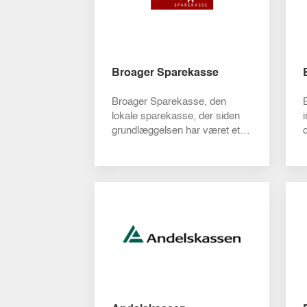
Broager Sparekasse
Broager Sparekasse, den
lokale sparekasse, der siden
grundlæggelsen har været et
fast element i finanslivet i
Broager ...