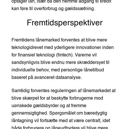
optager lån, især da den nemme adgang til kredit
kan føre til overforbrug og gældssætning.
Fremtidsperspektiver
Fremtidens lånemarked forventes at blive mere
teknologidrevet med yderligere innovationer inden
for finansiel teknologi (fintech). Varerne vil
sandsynligvis blive endnu mere skræddersyet til
individuelle behov, med personlige lånetilbud
baseret på avanceret dataanalyse.
Samtidig forventes reguleringen af lånemarkedet at
blive skærpet for at beskytte forbrugerne mod
uønskede gældsbyrder og at fremme
gennemsigtighed. Spørgsmålet om bæredygtig
låntagning vil fortsætte med at være centralt, idet
både forbrugere og låneudbydere vil blive mere