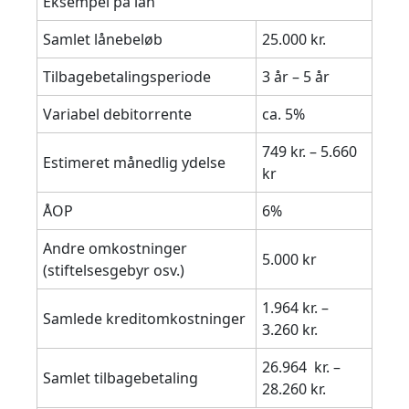
Eksempel på lån
Samlet lånebeløb
25.000 kr.
Tilbagebetalingsperiode
3 år – 5 år
Variabel debitorrente
ca. 5%
749 kr. – 5.660
Estimeret månedlig ydelse
kr
ÅOP
6%
Andre omkostninger
5.000 kr
(stiftelsesgebyr osv.)
1.964
kr. –
Samlede kreditomkostninger
3.260
kr.
26.964
kr. –
Samlet tilbagebetaling
28.260
kr.