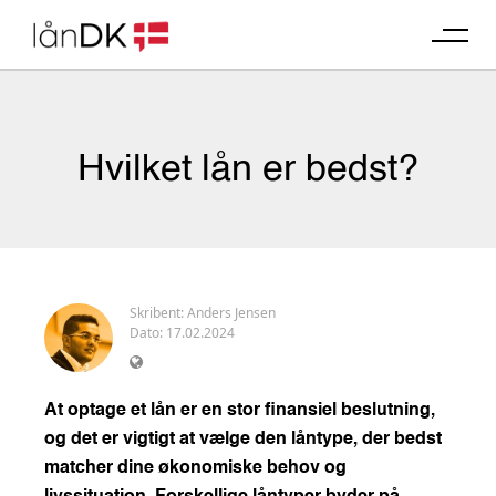
Skip
to
content
Hvilket lån er bedst?
Skribent:
Anders Jensen
Dato: 17.02.2024
At optage et lån er en stor finansiel beslutning,
og det er vigtigt at vælge den låntype, der bedst
matcher dine økonomiske behov og