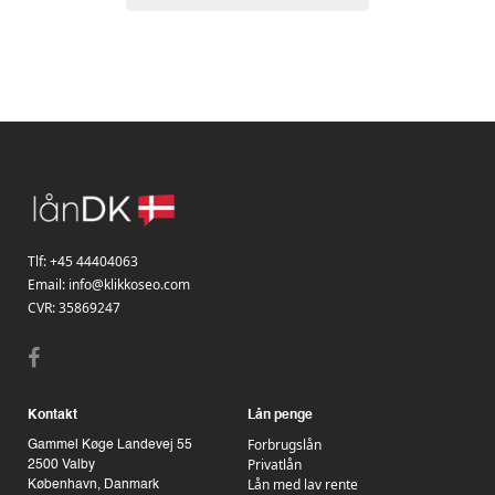
Tlf:
+45 44404063
Email:
info@klikkoseo.com
CVR: 35869247
Kontakt
Lån penge
Forbrugslån
Gammel Køge Landevej 55
Privatlån
2500 Valby
Lån med lav rente
København, Danmark