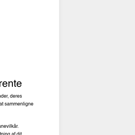
rente
nder, deres
e at sammenligne
nevilkår.
ing af dit