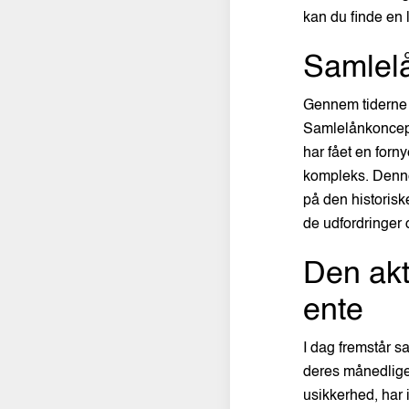
kan du finde en l
Samlelå
Gennem tiderne h
Samlelånkoncepte
har fået en forn
kompleks. Denne 
på den historiske
de udfordringer 
Den akt
ente
I dag fremstår s
deres månedlige
usikkerhed, har 