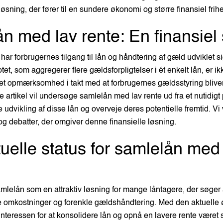
øsning, der fører til en sundere økonomi og større finansiel frih
n med lav rente: En finansiel 
ar forbrugernes tilgang til lån og håndtering af gæld udviklet s
t, som aggregerer flere gældsforpligtelser i ét enkelt lån, er ik
yet opmærksomhed i takt med at forbrugernes gældsstyring blive
artikel vil undersøge samlelån med lav rente ud fra et nutidigt 
 udvikling af disse lån og overveje deres potentielle fremtid. Vi
og debatter, der omgiver denne finansielle løsning.
uelle status for samlelån med
amlelån som en attraktiv løsning for mange låntagere, der søger
 omkostninger og forenkle gældshåndtering. Med den aktuelle
interessen for at konsolidere lån og opnå en lavere rente været