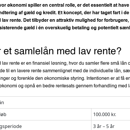
or økonomi spiller en central rolle, er det essentielt at have
ndtering af gæld og kredit. Et koncept, der har taget fart i de
lav rente. Det tilbyder en attraktiv mulighed for forbrugere,
sisterende gæld i én overskuelig betaling og potentielt sæ
 et samlelån med lav rente?
av rente er en finansiel løsning, hvor du samler flere små lån og
ede til en lavere rente sammenlignet med de individuelle lån, s
nger og forenkle den økonomiske styring. Intentionen er at få 
økonomi og opnå en bedre rentesats gennem forhandling med 
ån
løb
100.000 kr.
ngsperiode
3 år – 5 år