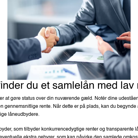
inder du et samlelån med lav 
t er at gøre status over din nuværende gæld. Notér dine udeståe
den gennemsnitlige rente. Når dette er på plads, kan du begynd
llige låneudbydere.
der, som tilbyder konkurrencedygtige renter og transparente lå
ventuelle ekstra gebyrer, som kan påvirke den samlede omkostn