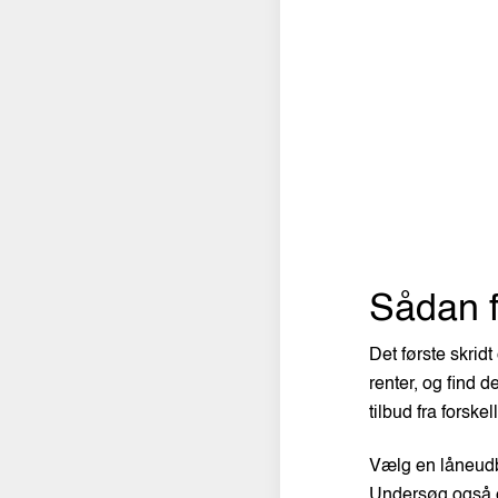
Sådan f
Det første skrid
renter, og find 
tilbud fra forske
Vælg en låneudby
Undersøg også e