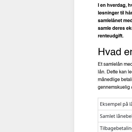
I en hverdag, hv
løsninger til hå
samlelånet med 
samle deres ek
renteudgift.
Hvad er
Et samlelån med l
lån. Dette kan l
månedlige betali
gennemskuelig 
Eksempel på l
Samlet lånebe
Tilbagebetali