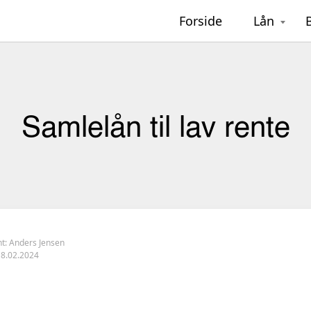
Forside
Lån
Samlelån til lav rente
nt:
Anders Jensen
18.02.2024