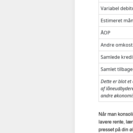
Variabel debit
Estimeret mån
ÅOP
Andre omkostni
Samlede kred
Samlet tilbage
Dette er blot et
af låneudbydere
andre økonomis
Når man konsolid
lavere rente, læ
presset på din 