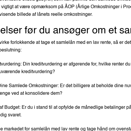
r vigtigt at være opmærksom på ÅOP (Årlige Omkostninger i Proc
tvisende billede af lånets reelle omkostninger.
elser før du ansøger om et s
irke forlokkende at tage et samlelån med en lav rente, så er det v
beslutning:
vurdering: Din kreditvurdering er afgørende for, hvilke renter du 
uværende kreditvurdering?
Dine Samlede Omkostninger: Er det billigere at beholde dine n
 penge ved at konsolidere dem?
f Budget: Er du i stand til at opfylde de månedlige betalinger p
dig svaret.
e markedet for samlelån med lav rente og tage hånd om ovenstå