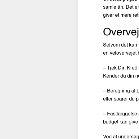
samlelån. Det e
giver et mere re
Overvej
Selvom det kan v
en velovervejet 
– Tjek Din Kredit
Kender du din n
– Beregning af 
eller sparer du
– Fastlæggelse a
budget kan give 
Ved at undersøg