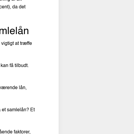
ent), da det
amlelån
igtigt at træffe
kan få tilbudt.
uværende lån,
å et samlelån? Et
ende faktorer,