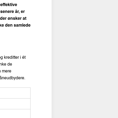
 effektive
 senere år, er
 der ønsker at
nke den samlede
 kreditter i ét
ænke de
en mere
låneudbydere.