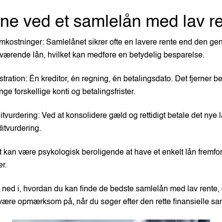
ne ved et samlelån med lav r
kostninger: Samlelånet sikrer ofte en lavere rente end den ge
værende lån, hvilket kan medføre en betydelig besparelse.
tration: Én kreditor, én regning, én betalingsdato. Det fjerner 
ge forskellige konti og betalingsfrister.
itvurdering: Ved at konsolidere gæld og rettidigt betale det nye 
ditvurdering.
t kan være psykologisk beroligende at have et enkelt lån fremfor 
er.
ned i, hvordan du kan finde de bedste samlelån med lav rente, 
 være opmærksom på, når du søger efter den rette finansielle sa