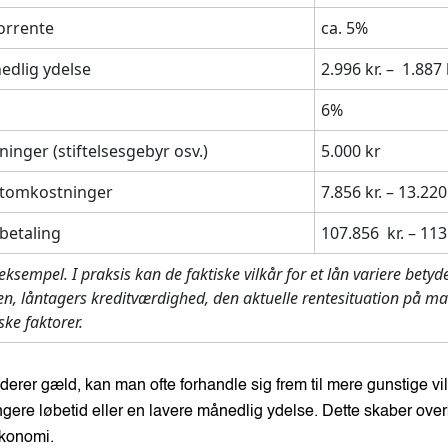
orrente
ca. 5%
edlig ydelse
2.996
kr. –
1.887
6%
nger (stiftelsesgebyr osv.)
5.000 kr
itomkostninger
7.856
kr. –
13.220
betaling
107.856
kr. –
113
 eksempel. I praksis kan de faktiske vilkår for et lån variere bety
n, låntagers kreditværdighed, den aktuelle rentesituation på m
ke faktorer.
erer gæld, kan man ofte forhandle sig frem til mere gunstige vi
ngere løbetid eller en lavere månedlig ydelse. Dette skaber overb
økonomi.