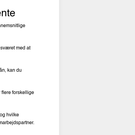
ente
nnemsnitlige
besværet med at
lån, kan du
flere forskellige
og hvilke
marbejdspartner.