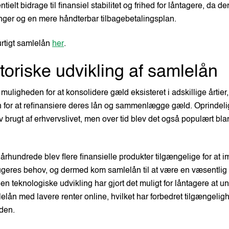
tielt bidrage til finansiel stabilitet og frihed for låntagere, da de
nger og en mere håndterbar tilbagebetalingsplan.
rtigt samlelån
her
.
toriske udvikling af samlelån
 muligheden for at konsolidere gæld eksisteret i adskillige årtier
n for at refinansiere deres lån og sammenlægge gæld. Oprindelig
v brugt af erhvervslivet, men over tid blev det også populært bla
0. århundrede blev flere finansielle produkter tilgængelige for 
rugeres behov, og dermed kom samlelån til at være en væsentlig 
n teknologiske udvikling har gjort det muligt for låntagere at 
ån med lavere renter online, hvilket har forbedret tilgængeli
den.