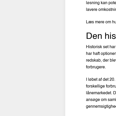
løsning kan poten
lavere omkostni
Læs mere om hu
Den his
Historisk set har
har haft optione
redskab, der ble
forbrugere.
I løbet af det 2
forskellige forb
lånemarkedet. De
ansøge om samlel
gennemsigtighe