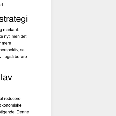
ed.
strategi
ig markant.
ke nyt, men det
r mere
perspektiv, se
 vil også berøre
 lav
 at reducere
 økonomiske
 stigende. Denne