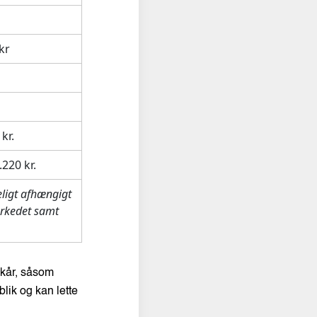
kr
kr.
.220
kr.
deligt afhængigt
arkedet samt
lkår, såsom
lik og kan lette