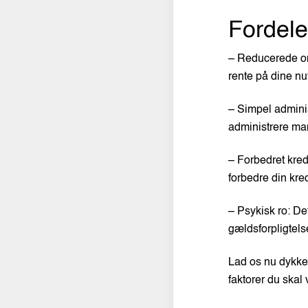
Fordele
– Reducerede om
rente på dine nu
– Simpel adminis
administrere man
– Forbedret kred
forbedre din kre
– Psykisk ro: De
gældsforpligtels
Lad os nu dykke 
faktorer du skal