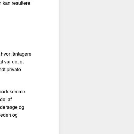
n kan resultere i
, hvor låntagere
t var det et
ndt private
at imødekomme
del af
undersøge og
gheden og